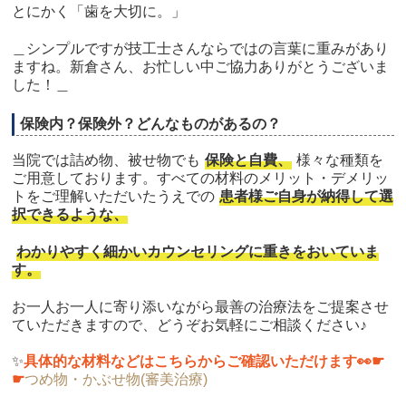
とにかく「歯を大切に。」
＿シンプルですが技工士さんならではの言葉に重みがあり
ますね。新倉さん、お忙しい中ご協力ありがとうございま
した！＿
保険内？保険外？どんなものがあるの？
当院では詰め物、被せ物でも
保険と自費、
様々な種類を
ご用意しております。すべての材料のメリット・デメリッ
トをご理解いただいたうえでの
患者様ご自身が納得して選
択できるような、
わかりやすく細かいカウンセリングに重きをおいていま
す。
お一人お一人に寄り添いながら最善の治療法をご提案させ
ていただきますので、どうぞお気軽にご相談ください♪
✨
具体的な材料などはこちらからご確認いただけます👀☛
☛
つめ物・かぶせ物(審美治療)